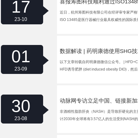
17
喜报筹图科技顺利通过ISO134
近日，杭州筹图科技有限公司在经评审专家严格审核后，
23-10
ISO 13485是医疗器械行业最具权威性的
01
数据解读 | 药明康德使用SHG
以下文章转载自药明康德微信公众号。 | HFD+
23-09
HFD诱导肥胖 (diet induced obesity DI
30
动脉网专访立足中国、链接新加坡
非酒精性脂肪肝炎（NASH）是导致肝硬化的主要
23-08
计2030年全球将有3.57亿人的生活受到NAS