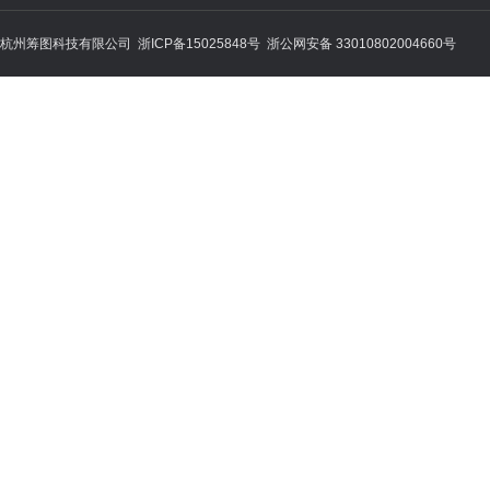
杭州筹图科技有限公司 浙ICP备15025848号 浙公网安备 33010802004660号